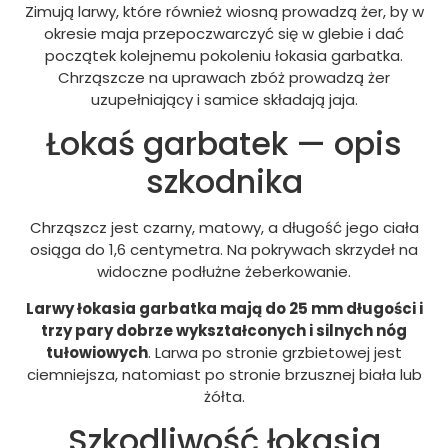
Zimują larwy, które również wiosną prowadzą żer, by w
okresie maja przepoczwarczyć się w glebie i dać
początek kolejnemu pokoleniu łokasia garbatka.
Chrząszcze na uprawach zbóż prowadzą żer
uzupełniający i samice składają jaja.
Łokaś garbatek — opis
szkodnika
Chrząszcz jest czarny, matowy, a długość jego ciała
osiąga do 1,6 centymetra. Na pokrywach skrzydeł na
widoczne podłużne żeberkowanie.
Larwy łokasia garbatka mają do 25 mm długości i
trzy pary dobrze wykształconych i silnych nóg
tułowiowych
. Larwa po stronie grzbietowej jest
ciemniejsza, natomiast po stronie brzusznej biała lub
żółta.
Szkodliwość łokasia