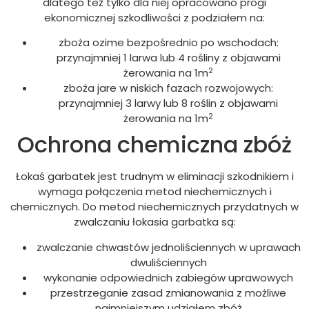
dlatego też tylko dla niej opracowano progi
ekonomicznej szkodliwości z podziałem na:
zboża ozime bezpośrednio po wschodach:
przynajmniej 1 larwa lub 4 rośliny z objawami
2
żerowania na 1m
zboża jare w niskich fazach rozwojowych:
przynajmniej 3 larwy lub 8 roślin z objawami
2
żerowania na 1m
Ochrona chemiczna zbóż
Łokaś garbatek jest trudnym w eliminacji szkodnikiem i
wymaga połączenia metod niechemicznych i
chemicznych. Do metod niechemicznych przydatnych w
zwalczaniu łokasia garbatka są:
zwalczanie chwastów jednoliściennych w uprawach
dwuliściennych
wykonanie odpowiednich zabiegów uprawowych
przestrzeganie zasad zmianowania z możliwe
najmniejszym udziałem zbóż