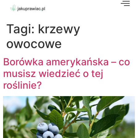
Tagi:
krzewy
owocowe
Borówka amerykańska – co
musisz wiedzieć o tej
roślinie?