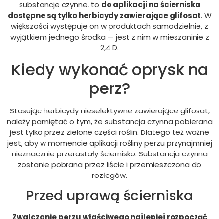
substancje czynne, to
do aplikacji na ścierniska
dostępne są tylko herbicydy zawierające glifosat
. W
większości występuje on w produktach samodzielnie, z
wyjątkiem jednego środka — jest z nim w mieszaninie z
2,4 D.
Kiedy wykonać oprysk na
perz?
Stosując herbicydy nieselektywne zawierające glifosat,
należy pamiętać o tym, że substancja czynna pobierana
jest tylko przez zielone części roślin. Dlatego też ważne
jest, aby w momencie aplikacji rośliny perzu przynajmniej
nieznacznie przerastały ściernisko. Substancja czynna
zostanie pobrana przez liście i przemieszczona do
rozłogów.
Przed uprawą ścierniska
Zwalczanie perzu właściwego najlepiej rozpocząć